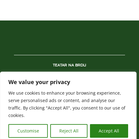
TEATAR NA BRDU
REPERTOAR
We value your privacy
PREDSTAVE
We use cookies to enhance your browsing experience,
NOVOSTI
serve personalised ads or content, and analyse our
traffic. By clicking "Accept All", you consent to our use of
BLAGAJNA
cookies.
POLITIKA PRIVATNOSTI
Customise
Reject All
Accept All
All rights reserved. ©
teatarnabrdu.rs
| @webish.rs