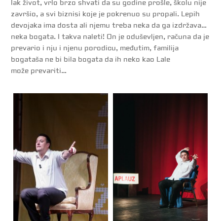
lak život, vrlo brzo shvati da su godine prošle, školu nije
završio, a svi biznisi koje je pokrenuo su propali. Lepih
devojaka ima dosta ali njemu treba neka da ga izdržava…
neka bogata. I takva naleti! On je oduševljen, računa da je
prevario i nju i njenu porodicu, međutim, familija
bogataša ne bi bila bogata da ih neko kao Lale
može prevariti…