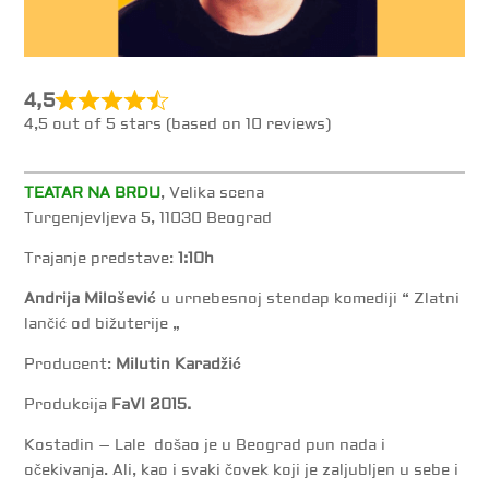
4,5
4,5 out of 5 stars (based on 10 reviews)
TEATAR NA BRDU
, Velika scena
Turgenjevljeva 5, 11030 Beograd
Trajanje predstave:
1:10h
Andrija Milošević
u urnebesnoj stendap komediji “ Zlatni
lančić od bižuterije „
Producent:
Milutin Karadžić
Produkcija
FaVI 2015.
Kostadin – Lale došao je u Beograd pun nada i
očekivanja. Ali, kao i svaki čovek koji je zaljubljen u sebe i