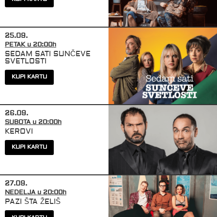
y
25.09.
PETAK u 20:00h
SEDAM SATI SUNČEVE
SVETLOSTI
KUPI KARTU
y
26.09.
SUBOTA u 20:00h
KEROVI
KUPI KARTU
y
27.09.
NEDELJA u 20:00h
PAZI ŠTA ŽELIŠ