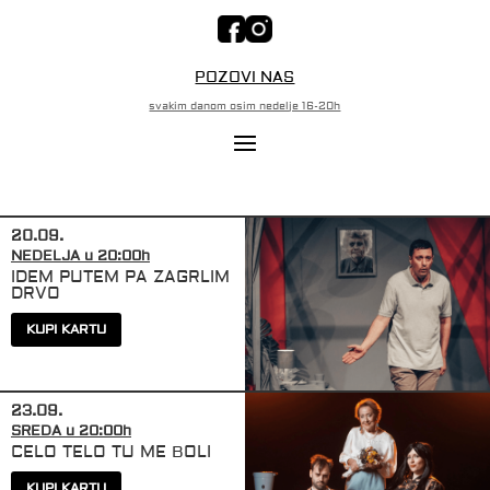
POZOVI NAS
svakim danom osim nedelje 16-20h
y
20.09.
NEDELJA u 20:00h
IDEM PUTEM PA ZAGRLIM
DRVO
KUPI KARTU
y
23.09.
SREDA u 20:00h
CELO TELO TU ME BOLI
KUPI KARTU