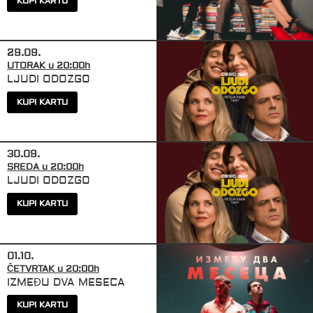
KUPI KARTU
y
29.09.
UTORAK u 20:00h
LJUDI ODOZGO
KUPI KARTU
y
30.09.
SREDA u 20:00h
LJUDI ODOZGO
KUPI KARTU
y
01.10.
ČETVRTAK u 20:00h
IZMEĐU DVA MESECA
KUPI KARTU