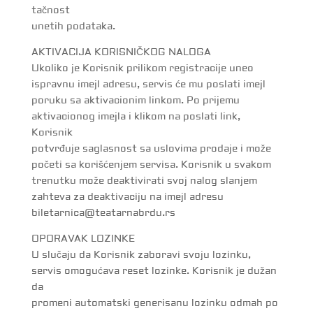
tačnost
unetih podataka.
AKTIVACIJA KORISNIČKOG NALOGA
Ukoliko je Korisnik prilikom registracije uneo
ispravnu imejl adresu, servis će mu poslati imejl
poruku sa aktivacionim linkom. Po prijemu
aktivacionog imejla i klikom na poslati link,
Korisnik
potvrđuje saglasnost sa uslovima prodaje i može
početi sa korišćenjem servisa. Korisnik u svakom
trenutku može deaktivirati svoj nalog slanjem
zahteva za deaktivaciju na imejl adresu
biletarnica@teatarnabrdu.rs
OPORAVAK LOZINKE
U slučaju da Korisnik zaboravi svoju lozinku,
servis omogućava reset lozinke. Korisnik je dužan
da
promeni automatski generisanu lozinku odmah po