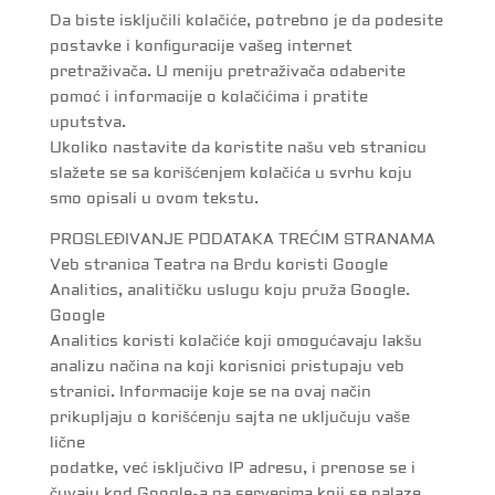
Da biste isključili kolačiće, potrebno je da podesite
postavke i konﬁguracije vašeg internet
pretraživača. U meniju pretraživača odaberite
pomoć i informacije o kolačićima i pratite
uputstva.
Ukoliko nastavite da koristite našu veb stranicu
slažete se sa korišćenjem kolačića u svrhu koju
smo opisali u ovom tekstu.
PROSLEĐIVANJE PODATAKA TREĆIM STRANAMA
Veb stranica Teatra na Brdu koristi Google
Analitics, analitičku uslugu koju pruža Google.
Google
Analitics koristi kolačiće koji omogućavaju lakšu
analizu načina na koji korisnici pristupaju veb
stranici. Informacije koje se na ovaj način
prikupljaju o korišćenju sajta ne uključuju vaše
lične
podatke, već isključivo IP adresu, i prenose se i
čuvaju kod Google-a na serverima koji se nalaze