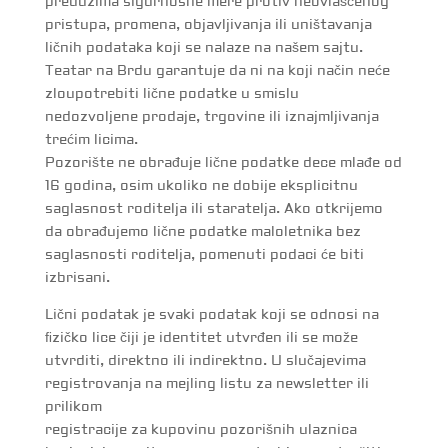
preduzima sigurnosne mere protiv neovlašćenog
pristupa, promena, objavljivanja ili uništavanja
ličnih podataka koji se nalaze na našem sajtu.
Teatar na Brdu garantuje da ni na koji način neće
zloupotrebiti lične podatke u smislu
nedozvoljene prodaje, trgovine ili iznajmljivanja
trećim licima.
Pozorište ne obrađuje lične podatke dece mlađe od
16 godina, osim ukoliko ne dobije eksplicitnu
saglasnost roditelja ili staratelja. Ako otkrijemo
da obrađujemo lične podatke maloletnika bez
saglasnosti roditelja, pomenuti podaci će biti
izbrisani.
Lični podatak je svaki podatak koji se odnosi na
ﬁzičko lice čiji je identitet utvrđen ili se može
utvrditi, direktno ili indirektno. U slučajevima
registrovanja na mejling listu za newsletter ili
prilikom
registracije za kupovinu pozorišnih ulaznica