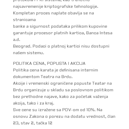
protokola i PKI sistema, kao trenutno
najsavremenije kriptografske tehnologije.
Kompletan proces naplate obavlja se na
stranicama
banke a sigurnost podataka prilikom kupovine
garantuje procesor platnih kartica, Banca Intesa
a.d.
Beograd. Podaci o platnoj kartici nisu dostupni
našem sistemu.
POLITIKA CENA, POPUSTA I AKCIJA
Politika cena karata je deﬁnisana internim
dokumentom Teatra na Brdu.
Akcije i vremenski ograničene popuste Teatar na
Brdu organizuje u skladu sa poslovnom politikom
bez prethodne najave, kako za početak važenja
akcija, tako i za kraj.
Sve cene su izražene sa PDV-om od 10%. Na
osnovu Zakona o porezu na dodatu vrednost, član
23, stav 2, tačka 12