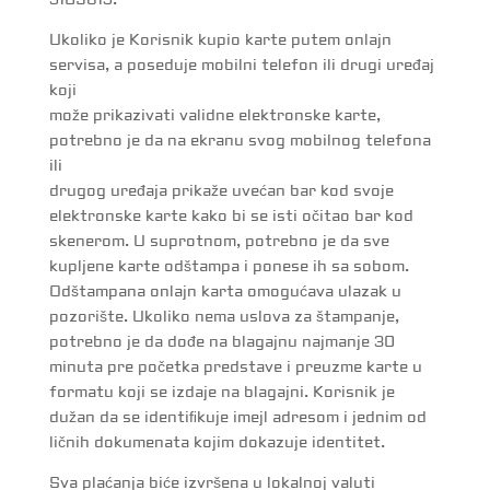
5109815.
Ukoliko je Korisnik kupio karte putem onlajn
servisa, a poseduje mobilni telefon ili drugi uređaj
koji
može prikazivati validne elektronske karte,
potrebno je da na ekranu svog mobilnog telefona
ili
drugog uređaja prikaže uvećan bar kod svoje
elektronske karte kako bi se isti očitao bar kod
skenerom. U suprotnom, potrebno je da sve
kupljene karte odštampa i ponese ih sa sobom.
Odštampana onlajn karta omogućava ulazak u
pozorište. Ukoliko nema uslova za štampanje,
potrebno je da dođe na blagajnu najmanje 30
minuta pre početka predstave i preuzme karte u
formatu koji se izdaje na blagajni. Korisnik je
dužan da se identiﬁkuje imejl adresom i jednim od
ličnih dokumenata kojim dokazuje identitet.
Sva plaćanja biće izvršena u lokalnoj valuti