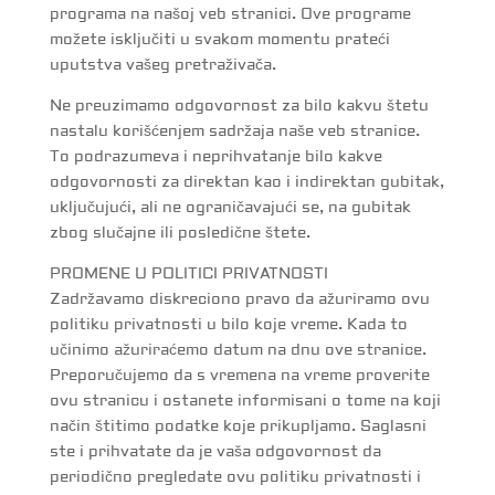
programa na našoj veb stranici. Ove programe
možete isključiti u svakom momentu prateći
uputstva vašeg pretraživača.
Ne preuzimamo odgovornost za bilo kakvu štetu
nastalu korišćenjem sadržaja naše veb stranice.
To podrazumeva i neprihvatanje bilo kakve
odgovornosti za direktan kao i indirektan gubitak,
uključujući, ali ne ograničavajući se, na gubitak
zbog slučajne ili posledične štete.
PROMENE U POLITICI PRIVATNOSTI
Zadržavamo diskreciono pravo da ažuriramo ovu
politiku privatnosti u bilo koje vreme. Kada to
učinimo ažuriraćemo datum na dnu ove stranice.
Preporučujemo da s vremena na vreme proverite
ovu stranicu i ostanete informisani o tome na koji
način štitimo podatke koje prikupljamo. Saglasni
ste i prihvatate da je vaša odgovornost da
periodično pregledate ovu politiku privatnosti i