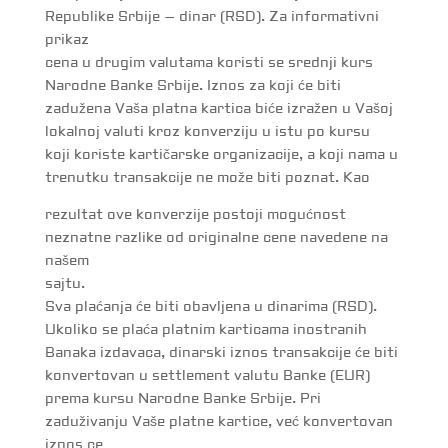
Republike Srbije – dinar (RSD). Za informativni
prikaz
cena u drugim valutama koristi se srednji kurs
Narodne Banke Srbije. Iznos za koji će biti
zadužena Vaša platna kartica biće izražen u Vašoj
lokalnoj valuti kroz konverziju u istu po kursu
koji koriste kartičarske organizacije, a koji nama u
trenutku transakcije ne može biti poznat. Kao
rezultat ove konverzije postoji mogućnost
neznatne razlike od originalne cene navedene na
našem
sajtu.
Sva plaćanja će biti obavljena u dinarima (RSD).
Ukoliko se plaća platnim karticama inostranih
Banaka izdavaca, dinarski iznos transakcije će biti
konvertovan u settlement valutu Banke (EUR)
prema kursu Narodne Banke Srbije. Pri
zaduživanju Vaše platne kartice, već konvertovan
iznos ce