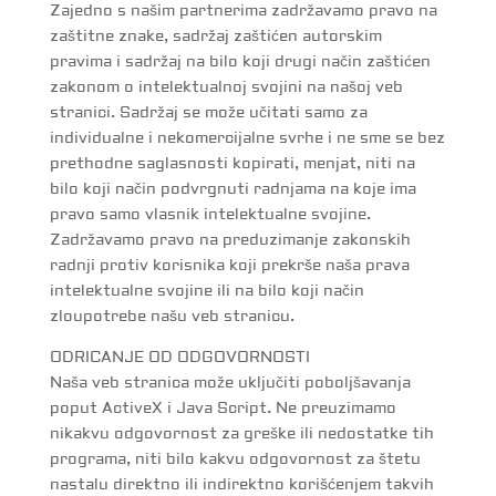
Zajedno s našim partnerima zadržavamo pravo na
zaštitne znake, sadržaj zaštićen autorskim
pravima i sadržaj na bilo koji drugi način zaštićen
zakonom o intelektualnoj svojini na našoj veb
stranici. Sadržaj se može učitati samo za
individualne i nekomercijalne svrhe i ne sme se bez
prethodne saglasnosti kopirati, menjat, niti na
bilo koji način podvrgnuti radnjama na koje ima
pravo samo vlasnik intelektualne svojine.
Zadržavamo pravo na preduzimanje zakonskih
radnji protiv korisnika koji prekrše naša prava
intelektualne svojine ili na bilo koji način
zloupotrebe našu veb stranicu.
ODRICANJE OD ODGOVORNOSTI
Naša veb stranica može uključiti poboljšavanja
poput ActiveX i Java Script. Ne preuzimamo
nikakvu odgovornost za greške ili nedostatke tih
programa, niti bilo kakvu odgovornost za štetu
nastalu direktno ili indirektno korišćenjem takvih