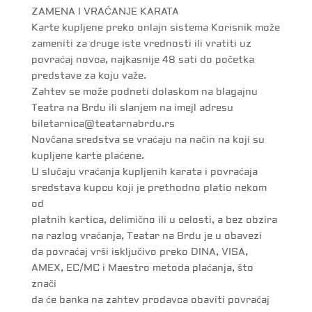
ZAMENA I VRAĆANЈE KARATA
Karte kupljene preko onlajn sistema Korisnik može
zameniti za druge iste vrednosti ili vratiti uz
povraćaj novca, najkasnije 48 sati do početka
predstave za koju važe.
Zahtev se može podneti dolaskom na blagajnu
Teatra na Brdu ili slanjem na imejl adresu
biletarnica@teatarnabrdu.rs
Novčana sredstva se vraćaju na način na koji su
kupljene karte plaćene.
U slučaju vraćanja kupljenih karata i povraćaja
sredstava kupcu koji je prethodno platio nekom
od
platnih kartica, delimično ili u celosti, a bez obzira
na razlog vraćanja, Teatar na Brdu je u obavezi
da povraćaj vrši isključivo preko DINA, VISA,
AMEX, EC/MC i Maestro metoda plaćanja, što
znači
da će banka na zahtev prodavca obaviti povraćaj