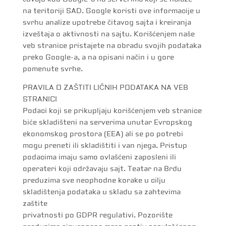
na teritoriji SAD. Google koristi ove informacije u
svrhu analize upotrebe čitavog sajta i kreiranja
izveštaja o aktivnosti na sajtu. Korišćenjem naše
veb stranice pristajete na obradu svojih podataka
preko Google-a, a na opisani način i u gore
pomenute svrhe.
PRAVILA O ZAŠTITI LIČNIH PODATAKA NA VEB
STRANICI
Podaci koji se prikupljaju korišćenjem veb stranice
biće skladišteni na serverima unutar Evropskog
ekonomskog prostora (EEA) ali se po potrebi
mogu preneti ili skladištiti i van njega. Pristup
podacima imaju samo ovlašćeni zaposleni ili
operateri koji održavaju sajt. Teatar na Brdu
preduzima sve neophodne korake u cilju
skladištenja podataka u skladu sa zahtevima
zaštite
privatnosti po GDPR regulativi. Pozorište