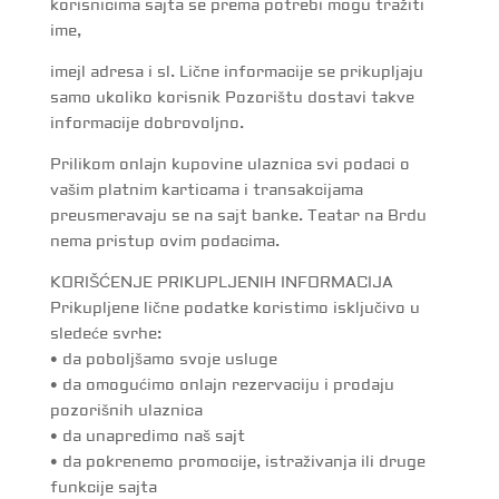
korisnicima sajta se prema potrebi mogu tražiti
ime,
imejl adresa i sl. Lične informacije se prikupljaju
samo ukoliko korisnik Pozorištu dostavi takve
informacije dobrovoljno.
Prilikom onlajn kupovine ulaznica svi podaci o
vašim platnim karticama i transakcijama
preusmeravaju se na sajt banke. Teatar na Brdu
nema pristup ovim podacima.
KORIŠĆENJE PRIKUPLJENIH INFORMACIJA
Prikupljene lične podatke koristimo isključivo u
sledeće svrhe:
• da poboljšamo svoje usluge
• da omogućimo onlajn rezervaciju i prodaju
pozorišnih ulaznica
• da unapredimo naš sajt
• da pokrenemo promocije, istraživanja ili druge
funkcije sajta