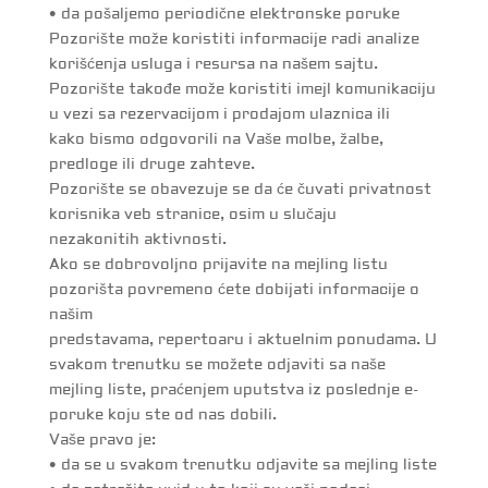
• da pošaljemo periodične elektronske poruke
Pozorište može koristiti informacije radi analize
korišćenja usluga i resursa na našem sajtu.
Pozorište takođe može koristiti imejl komunikaciju
u vezi sa rezervacijom i prodajom ulaznica ili
kako bismo odgovorili na Vaše molbe, žalbe,
predloge ili druge zahteve.
Pozorište se obavezuje se da će čuvati privatnost
korisnika veb stranice, osim u slučaju
nezakonitih aktivnosti.
Ako se dobrovoljno prijavite na mejling listu
pozorišta povremeno ćete dobijati informacije o
našim
predstavama, repertoaru i aktuelnim ponudama. U
svakom trenutku se možete odjaviti sa naše
mejling liste, praćenjem uputstva iz poslednje e-
poruke koju ste od nas dobili.
Vaše pravo je:
• da se u svakom trenutku odjavite sa mejling liste