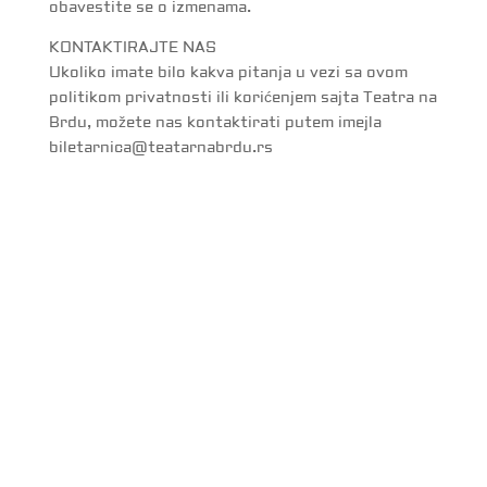
obavestite se o izmenama.
KONTAKTIRAJTE NAS
Ukoliko imate bilo kakva pitanja u vezi sa ovom
politikom privatnosti ili korićenjem sajta Teatra na
Brdu, možete nas kontaktirati putem imejla
biletarnica@teatarnabrdu.rs