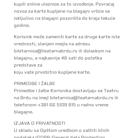
kupili online ulaznice za to izvođenje. Povraćaj
novca za karte kupljene na blagajni vršiće se
isključivo na blagajni pozorišta do kraja tekuće
godine.
Korisnik može zameniti karte za druge karte iste
vrednosti, slanjem imejla na adresu
biletarnica@teatarnabrdu.rs ili dolaskom na
blagajnu, a najkasnije 48 sati do početka
predstave za
koju važe prvobitno kupljene karte.
PRIMEDBE I ŽALBE
Primedbe i žalbe Korisnika dostavljaju se Teatru
na Brdu na imejl biletarnica@teatarnabrdu.rs ili
telefonom +381 66 5109 815 u radno vreme
blagajne.
IZJAVA O PRIVATNOSTI
U skladu sa Opštom uredbom o zaštiti ličnih
podataka (GDPR-General data Protection