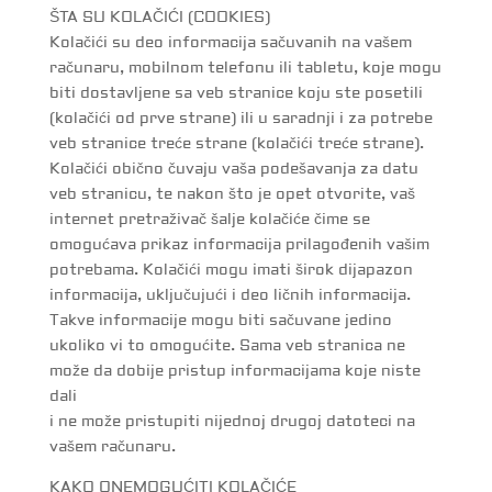
ŠTA SU KOLAČIĆI (COOKIES)
Kolačići su deo informacija sačuvanih na vašem
računaru, mobilnom telefonu ili tabletu, koje mogu
biti dostavljene sa veb stranice koju ste posetili
(kolačići od prve strane) ili u saradnji i za potrebe
veb stranice treće strane (kolačići treće strane).
Kolačići obično čuvaju vaša podešavanja za datu
veb stranicu, te nakon što je opet otvorite, vaš
internet pretraživač šalje kolačiće čime se
omogućava prikaz informacija prilagođenih vašim
potrebama. Kolačići mogu imati širok dijapazon
informacija, uključujući i deo ličnih informacija.
Takve informacije mogu biti sačuvane jedino
ukoliko vi to omogućite. Sama veb stranica ne
može da dobije pristup informacijama koje niste
dali
i ne može pristupiti nijednoj drugoj datoteci na
vašem računaru.
KAKO ONEMOGUĆITI KOLAČIĆE