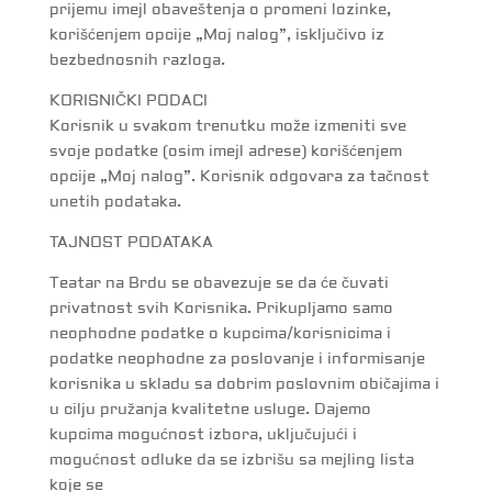
prijemu imejl obaveštenja o promeni lozinke,
korišćenjem opcije „Moj nalog”, isključivo iz
bezbednosnih razloga.
KORISNIČKI PODACI
Korisnik u svakom trenutku može izmeniti sve
svoje podatke (osim imejl adrese) korišćenjem
opcije „Moj nalog”. Korisnik odgovara za tačnost
unetih podataka.
TAJNOST PODATAKA
Teatar na Brdu se obavezuje se da će čuvati
privatnost svih Korisnika. Prikupljamo samo
neophodne podatke o kupcima/korisnicima i
podatke neophodne za poslovanje i informisanje
korisnika u skladu sa dobrim poslovnim običajima i
u cilju pružanja kvalitetne usluge. Dajemo
kupcima mogućnost izbora, uključujući i
mogućnost odluke da se izbrišu sa mejling lista
koje se