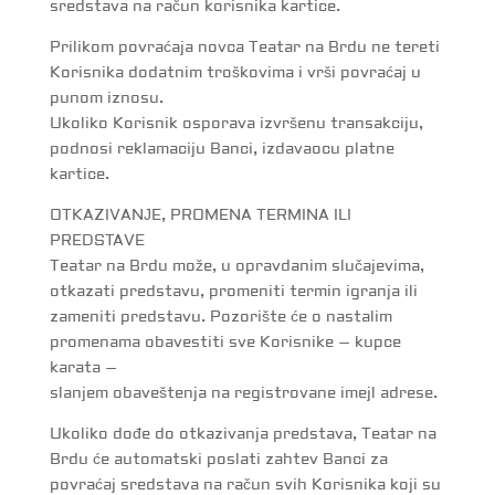
sredstava na račun korisnika kartice.
Prilikom povraćaja novca Teatar na Brdu ne tereti
Korisnika dodatnim troškovima i vrši povraćaj u
punom iznosu.
Ukoliko Korisnik osporava izvršenu transakciju,
podnosi reklamaciju Banci, izdavaocu platne
kartice.
OTKAZIVANЈE, PROMENA TERMINA ILI
PREDSTAVE
Teatar na Brdu može, u opravdanim slučajevima,
otkazati predstavu, promeniti termin igranja ili
zameniti predstavu. Pozorište će o nastalim
promenama obavestiti sve Korisnike – kupce
karata –
slanjem obaveštenja na registrovane imejl adrese.
Ukoliko dođe do otkazivanja predstava, Teatar na
Brdu će automatski poslati zahtev Banci za
povraćaj sredstava na račun svih Korisnika koji su