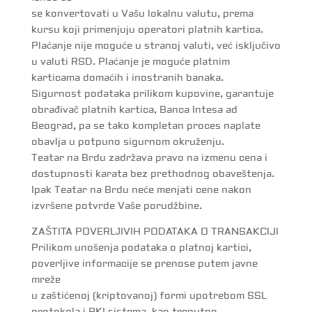
se konvertovati u Vašu lokalnu valutu, prema
kursu koji primenjuju operatori platnih kartica.
Plaćanje nije moguće u stranoj valuti, već isključivo
u valuti RSD. Plaćanje je moguće platnim
karticama domaćih i inostranih banaka.
Sigurnost podataka prilikom kupovine, garantuje
obrađivač platnih kartica, Banca Intesa ad
Beograd, pa se tako kompletan proces naplate
obavlja u potpuno sigurnom okruženju.
Teatar na Brdu zadržava pravo na izmenu cena i
dostupnosti karata bez prethodnog obaveštenja.
Ipak Teatar na Brdu neće menjati cene nakon
izvršene potvrde Vaše porudžbine.
ZAŠTITA POVERLЈIVIH PODATAKA O TRANSAKCIJI
Prilikom unošenja podataka o platnoj kartici,
poverljive informacije se prenose putem javne
mreže
u zaštićenoj (kriptovanoj) formi upotrebom SSL