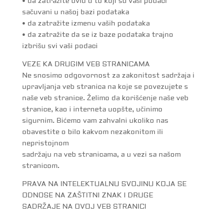
• da zatražite uvid u to koji su vaši podaci
sačuvani u našoj bazi podataka
• da zatražite izmenu vaših podataka
• da zatražite da se iz baze podataka trajno
izbrišu svi vaši podaci
VEZE KA DRUGIM VEB STRANICAMA
Ne snosimo odgovornost za zakonitost sadržaja i
upravljanja veb stranica na koje se povezujete s
naše veb stranice. Želimo da korišćenje naše veb
stranice, kao i interneta uopšte, učinimo
sigurnim. Bićemo vam zahvalni ukoliko nas
obavestite o bilo kakvom nezakonitom ili
nepristojnom
sadržaju na veb stranicama, a u vezi sa našom
stranicom.
PRAVA NA INTELEKTUALNU SVOJINU KOJA SE
ODNOSE NA ZAŠTITNI ZNAK I DRUGE
SADRŽAJE NA OVOJ VEB STRANICI