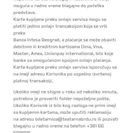
moguća u radno vreme blagajne do početka
predstave.
Karte kupljene preko onlajn servisa mogu se
platiti jedino onlajn transakcijom koja se vrši
preko
Banca Intesa Beograd, a plaćanje se može obaviti
debitnim ili kreditnim karticama Dina, Visa,
Master, Amex, Unionpay international, bilo koje
banke sa omogućenom opcijom onlajn plaćanja.
Karte kupljene preko onlajn servisa isporučuju se
na imejl adresu Korisnika po uspešno izvršenoj
platnoj transakciji.
Ukoliko imejl ne stigne u roku od nekoliko minuta,
potrebno je proveriti folder nepoželjne pošte.
Ukoliko Korisnik iz bilo kog razloga ne primi imejl
sa kupljenim kartama, može uputiti reklamaciju
na adresu biletarnica@teatarnabrdu.rs ili pozvati
blagajnu u radno vreme na telefon +381 66