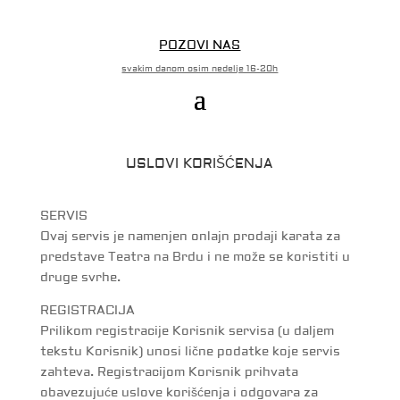
POZOVI NAS
svakim danom osim nedelje 16-20h
USLOVI KORIŠĆENJA
SERVIS
Ovaj servis je namenjen onlajn prodaji karata za
predstave Teatra na Brdu i ne može se koristiti u
druge svrhe.
REGISTRACIJA
Prilikom registracije Korisnik servisa (u daljem
tekstu Korisnik) unosi lične podatke koje servis
zahteva. Registracijom Korisnik prihvata
obavezujuće uslove korišćenja i odgovara za