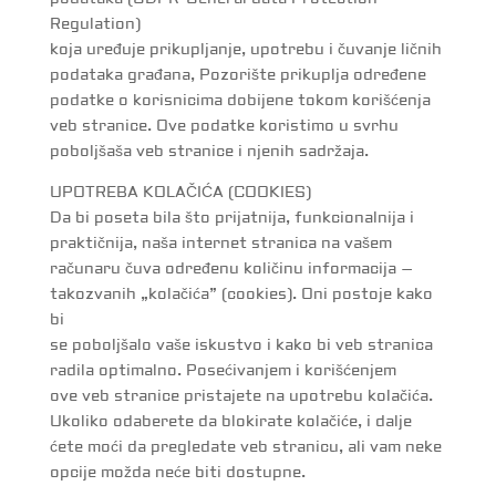
Regulation)
koja uređuje prikupljanje, upotrebu i čuvanje ličnih
podataka građana, Pozorište prikuplja određene
podatke o korisnicima dobijene tokom korišćenja
veb stranice. Ove podatke koristimo u svrhu
poboljšaša veb stranice i njenih sadržaja.
UPOTREBA KOLAČIĆA (COOKIES)
Da bi poseta bila što prijatnija, funkcionalnija i
praktičnija, naša internet stranica na vašem
računaru čuva određenu količinu informacija –
takozvanih „kolačića” (cookies). Oni postoje kako
bi
se poboljšalo vaše iskustvo i kako bi veb stranica
radila optimalno. Posećivanjem i korišćenjem
ove veb stranice pristajete na upotrebu kolačića.
Ukoliko odaberete da blokirate kolačiće, i dalje
ćete moći da pregledate veb stranicu, ali vam neke
opcije možda neće biti dostupne.