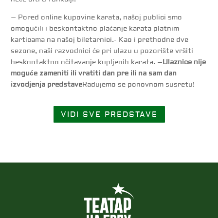
– Pored online kupovine karata, našoj publici smo
omogućili i beskontaktno plaćanje karata platnim
karticama na našoj biletarnici.- Kao i prethodne dve
sezone, naši razvodnici će pri ulazu u pozorište vršiti
beskontaktno očitavanje kupljenih karata. –
Ulaznice nije
moguće zameniti ili vratiti dan pre ili na sam dan
izvodjenja predstave
Radujemo se ponovnom susretu!
VIDI SVE PREDSTAVE