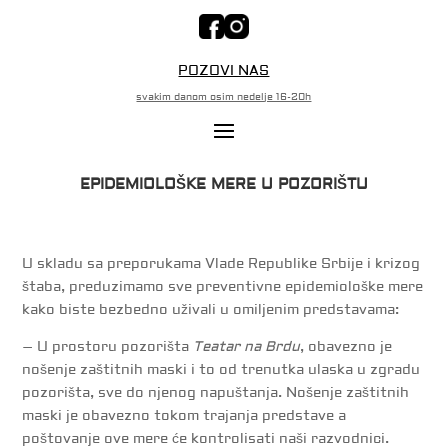
POZOVI NAS
svakim danom osim nedelje 16-20h
EPIDEMIOLOŠKE MERE U POZORIŠTU
U skladu sa preporukama Vlade Republike Srbije i krizog
štaba, preduzimamo sve preventivne epidemiološke mere
kako biste bezbedno uživali u omiljenim predstavama:
– U prostoru pozorišta
Teatar na Brdu
, obavezno je
nošenje zaštitnih maski i to od trenutka ulaska u zgradu
pozorišta, sve do njenog napuštanja. Nošenje zaštitnih
maski je obavezno tokom trajanja predstave a
poštovanje ove mere će kontrolisati naši razvodnici.