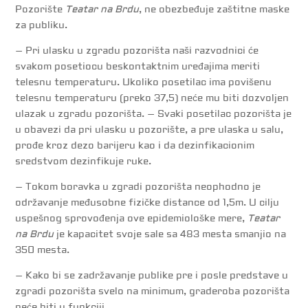
Pozorište
Teatar na Brdu
, ne obezbeđuje zaštitne maske
za publiku.
– Pri ulasku u zgradu pozorišta naši razvodnici će
svakom posetiocu beskontaktnim uređajima meriti
telesnu temperaturu. Ukoliko posetilac ima povišenu
telesnu temperaturu (preko 37,5) neće mu biti dozvoljen
ulazak u zgradu pozorišta. – Svaki posetilac pozorišta je
u obavezi da pri ulasku u pozorište, a pre ulaska u salu,
prođe kroz dezo barijeru kao i da dezinfikacionim
sredstvom dezinfikuje ruke.
– Tokom boravka u zgradi pozorišta neophodno je
održavanje međusobne fizičke distance od 1,5m. U cilju
uspešnog sprovođenja ove epidemiološke mere,
Teatar
na Brdu
je kapacitet svoje sale sa 483 mesta smanjio na
350 mesta.
– Kako bi se zadržavanje publike pre i posle predstave u
zgradi pozorišta svelo na minimum, graderoba pozorišta
neće biti u funkciji.