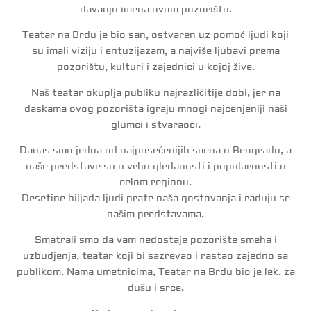
davanju imena ovom pozorištu.
Teatar na Brdu je bio san, ostvaren uz pomoć ljudi koji
su imali viziju i entuzijazam, a najviše ljubavi prema
pozorištu, kulturi i zajednici u kojoj žive.
Naš teatar okuplja publiku najrazličitije dobi, jer na
daskama ovog pozorišta igraju mnogi najcenjeniji naši
glumci i stvaraoci.
Danas smo jedna od najposećenijih scena u Beogradu, a
naše predstave su u vrhu gledanosti i popularnosti u
celom regionu.
Desetine hiljada ljudi prate naša gostovanja i raduju se
našim predstavama.
Smatrali smo da vam nedostaje pozorište smeha i
uzbudjenja, teatar koji bi sazrevao i rastao zajedno sa
publikom. Nama umetnicima, Teatar na Brdu bio je lek, za
dušu i srce.