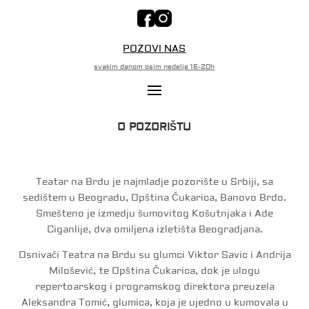
POZOVI NAS
svakim danom osim nedelje 16-20h
O POZORIŠTU
Teatar na Brdu je najmladje pozorište u Srbiji, sa
sedištem u Beogradu, Opština Čukarica, Banovo Brdo.
Smešteno je izmedju šumovitog Košutnjaka i Ade
Ciganlije, dva omiljena izletišta Beogradjana.
Osnivači Teatra na Brdu su glumci Viktor Savic i Andrija
Milošević, te Opština Čukarica, dok je ulogu
repertoarskog i programskog direktora preuzela
Aleksandra Tomić, glumica, koja je ujedno u kumovala u