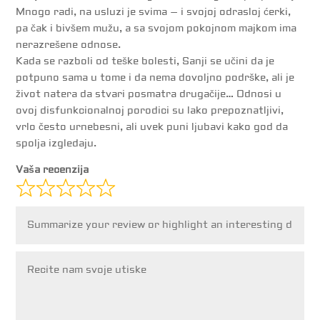
Mnogo radi, na usluzi je svima – i svojoj odrasloj ćerki,
pa čak i bivšem mužu, a sa svojom pokojnom majkom ima
nerazrešene odnose.
Kada se razboli od teške bolesti, Sanji se učini da je
potpuno sama u tome i da nema dovoljno podrške, ali je
život natera da stvari posmatra drugačije… Odnosi u
ovoj disfunkcionalnoj porodici su lako prepoznatljivi,
vrlo često urnebesni, ali uvek puni ljubavi kako god da
spolja izgledaju.
Vaša recenzija