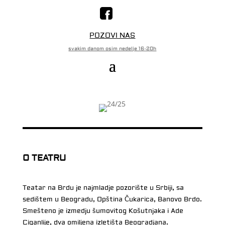
POZOVI NAS
svakim danom osim nedelje 16-20h
O TEATRU
Teatar na Brdu je najmladje pozorište u Srbiji, sa
sedištem u Beogradu, Opština Čukarica, Banovo Brdo.
Smešteno je izmedju šumovitog Košutnjaka i Ade
Ciganlije, dva omiljena izletišta Beogradjana.