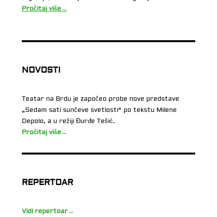
Pročitaj više→
NOVOSTI
Teatar na Brdu je započeo probe nove predstave
„Sedam sati sunčeve svetlosti“ po tekstu Milene
Depolo, a u režiji Đurđe Tešić.
Pročitaj više→
REPERTOAR
Vidi repertoar→